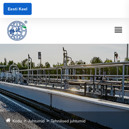
Eesti Keel
Kodu
Juhtumid
Tehnilised juhtumid