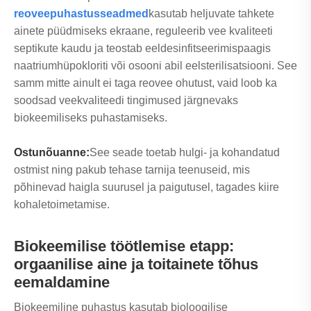
reoveepuhastusseadmed
kasutab heljuvate tahkete
ainete püüdmiseks ekraane, reguleerib vee kvaliteeti
septikute kaudu ja teostab eeldesinfitseerimispaagis
naatriumhüpokloriti või osooni abil eelsterilisatsiooni. See
samm mitte ainult ei taga reovee ohutust, vaid loob ka
soodsad veekvaliteedi tingimused järgnevaks
biokeemiliseks puhastamiseks.
Ostunõuanne:
See seade toetab hulgi- ja kohandatud
ostmist ning pakub tehase tarnija teenuseid, mis
põhinevad haigla suurusel ja paigutusel, tagades kiire
kohaletoimetamise.
Biokeemilise töötlemise etapp:
orgaanilise aine ja toitainete tõhus
eemaldamine
Biokeemiline puhastus kasutab bioloogilise