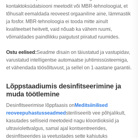
kontaktoksüdatsiooni meetodit või MBR-tehnoloogiat, et
tõhusalt eemaldada reoveest orgaaniline aine, lämmastik
ja fosfor. MBR-tehnoloogia ei tooda mitte ainult
kvaliteetset heitvett, vaid nõuab ka vähem ruumi,
võimaldades paindlikku paigutust piiratud ruumides.
Ostu eelised:
Seadme disain on täiustatud ja vastupidav,
varustatud intelligentse automaatse juhtimissüsteemiga,
et vähendada töösõltuvust, ja sellel on 1-aastane garantii.
Lõppstaadiumis desinfitseerimine ja
muda töötlemine
Desinfitseerimise lõppfaasis on
Meditsiinilised
reoveepuhastusseadmed
steriliseerib vee põhjalikult,
kasutades selliseid meetodeid nagu kloordioksiid ja
ultraviolettvalgus, samal ajal kontsentreerides,
desinfitseerides ja veetustades sette kahjutuks