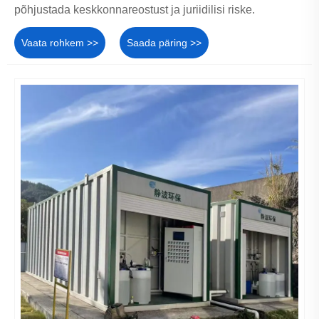
põhjustada keskkonnareostust ja juriidilisi riske.
Vaata rohkem >>
Saada päring >>