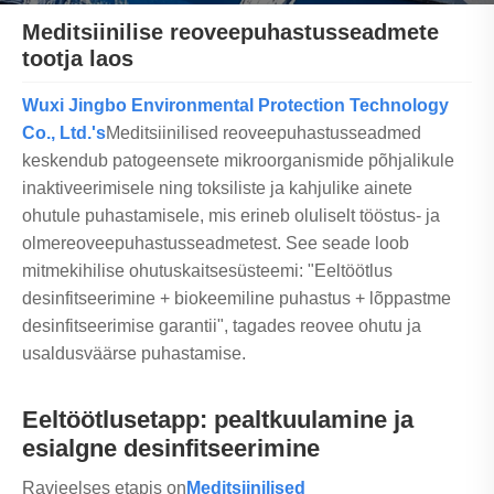
Meditsiinilise reoveepuhastusseadmete
tootja laos
Wuxi Jingbo Environmental Protection Technology
Co., Ltd.'s
Meditsiinilised reoveepuhastusseadmed
keskendub patogeensete mikroorganismide põhjalikule
inaktiveerimisele ning toksiliste ja kahjulike ainete
ohutule puhastamisele, mis erineb oluliselt tööstus- ja
olmereoveepuhastusseadmetest. See seade loob
mitmekihilise ohutuskaitsesüsteemi: "Eeltöötlus
desinfitseerimine + biokeemiline puhastus + lõppastme
desinfitseerimise garantii", tagades reovee ohutu ja
usaldusväärse puhastamise.
Eeltöötlusetapp: pealtkuulamine ja
esialgne desinfitseerimine
Ravieelses etapis on
Meditsiinilised