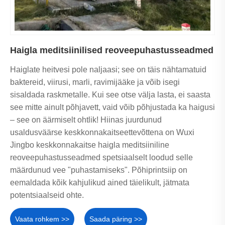
Haigla meditsiinilised reoveepuhastusseadmed
Haiglate heitvesi pole naljaasi; see on täis nähtamatuid
baktereid, viirusi, marli, ravimijääke ja võib isegi
sisaldada raskmetalle. Kui see otse välja lasta, ei saasta
see mitte ainult põhjavett, vaid võib põhjustada ka haigusi
– see on äärmiselt ohtlik! Hiinas juurdunud
usaldusväärse keskkonnakaitseettevõttena on Wuxi
Jingbo keskkonnakaitse haigla meditsiiniline
reoveepuhastusseadmed spetsiaalselt loodud selle
määrdunud vee "puhastamiseks". Põhiprintsiip on
eemaldada kõik kahjulikud ained täielikult, jätmata
potentsiaalseid ohte.
Vaata rohkem >>
Saada päring >>