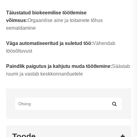
Täiustatud biokeemilise töötlemise
võimsus:
Orgaanilise aine ja toitainete tõhus
eemaldamine
Väga automatiseeritud ja suletud töö:
Vähendab
töösõltuvust
Paindlik paigutus ja kahjutu muda töötlemine:
Säästab
ruumi ja vastab keskkonnanõuetele
Toode