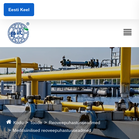
Eesti Keel
Kodu
Toode
Reoveepuhastusseadmed
Meditsiinilised reoveepuhastusseadmed