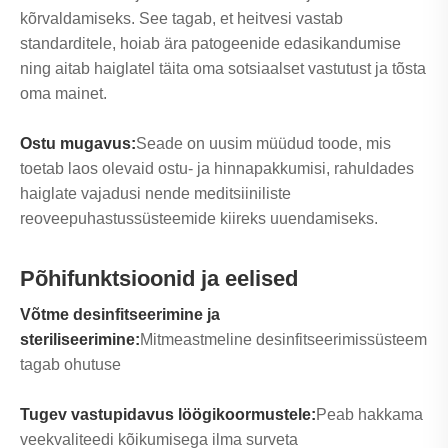
kõrvaldamiseks. See tagab, et heitvesi vastab
standarditele, hoiab ära patogeenide edasikandumise
ning aitab haiglatel täita oma sotsiaalset vastutust ja tõsta
oma mainet.
Ostu mugavus:
Seade on uusim müüdud toode, mis
toetab laos olevaid ostu- ja hinnapakkumisi, rahuldades
haiglate vajadusi nende meditsiiniliste
reoveepuhastussüsteemide kiireks uuendamiseks.
Põhifunktsioonid ja eelised
Võtme desinfitseerimine ja
steriliseerimine:
Mitmeastmeline desinfitseerimissüsteem
tagab ohutuse
Tugev vastupidavus löögikoormustele:
Peab hakkama
veekvaliteedi kõikumisega ilma surveta