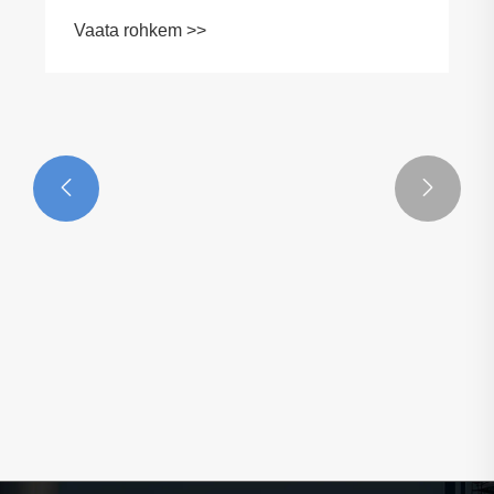


Ultrafiltratsiooni rakendused
toiduainetööstuses
Vaata rohkem >>