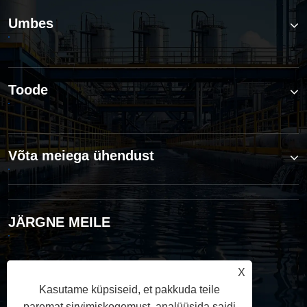
Umbes
Toode
Võta meiega ühendust
JÄRGNE MEILE
X
Kasutame küpsiseid, et pakkuda teile
paremat sirvimiskogemust, analüüsida saidi