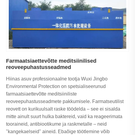
Farmaatsiaettevõtte meditsiinilised
reoveepuhastusseadmed
Hiinas asuv professionaalne tootja Wuxi Jingbo
Environmental Protection on spetsialiseerunud
farmaatsiaettevõtte meditsiiniliste
reoveepuhastusseadmete pakkumisele. Farmatseutilist
reovett on kurikuulsalt raske töödelda – see ei sisalda
mitte ainult suurt hulka baktereid, vaid ka reageerimata
tooraineid, antibiootikume ja raskmetalle – neid
"kangekaelseid" aineid. Ebaõige töötlemine võib